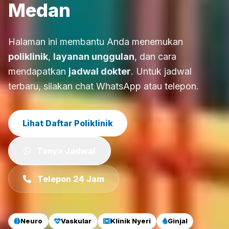
Medan
Halaman ini membantu Anda menemukan
poliklinik
,
layanan unggulan
, dan cara
mendapatkan
jadwal dokter
. Untuk jadwal
terbaru, silakan chat WhatsApp atau telepon.
Lihat Daftar Poliklinik
Tanya Jadwal
Telepon 24 Jam
Neuro
Vaskular
Klinik Nyeri
Ginjal