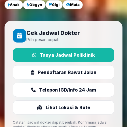
Anak
Obgyn
Gigi
Mata
Cek Jadwal Dokter
Pilih pesan cepat:
Tanya Jadwal Poliklinik
Pendaftaran Rawat Jalan
Telepon IGD/Info 24 Jam
Lihat Lokasi & Rute
Catatan: Jadwal dokter dapat berubah. Konfirmasi jadwal
melalui WhatsApp/telepon untuk informasi terbaru.